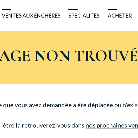
VENTES AUX ENCHÈRES
SPÉCIALITÉS
ACHETER
Résultats
Tableaux bretons
Pourquoi 
Ventes à venir
Tableaux anciens
Comment 
PAGE NON TROUVÉ
Ventes de matériels
Tableaux modernes
Acheter e
Belles enchères
Véhicules de collection
Acheter à
Bijoux et montres
Nautisme
e que vous avez demandée a été déplacée ou n'exist
Numismatique
-être la retrouverez-vous dans
nos prochaines ve