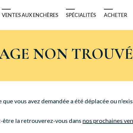
VENTES AUX ENCHÈRES
SPÉCIALITÉS
ACHETER
Résultats
Tableaux bretons
Pourquoi 
Ventes à venir
Tableaux anciens
Comment 
PAGE NON TROUVÉ
Ventes de matériels
Tableaux modernes
Acheter e
Belles enchères
Véhicules de collection
Acheter à
Bijoux et montres
Nautisme
e que vous avez demandée a été déplacée ou n'exist
Numismatique
-être la retrouverez-vous dans
nos prochaines ve