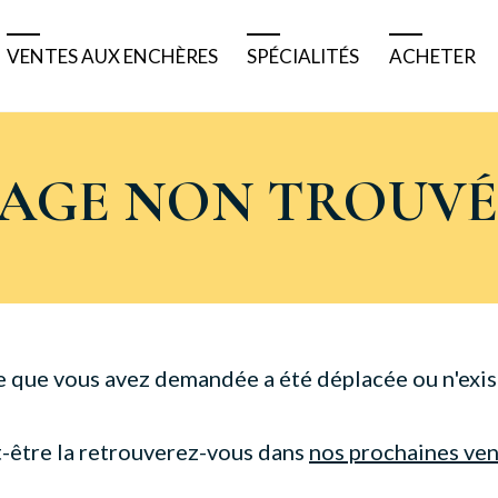
VENTES AUX ENCHÈRES
SPÉCIALITÉS
ACHETER
Résultats
Tableaux bretons
Pourquoi 
Ventes à venir
Tableaux anciens
Comment 
PAGE NON TROUVÉ
Ventes de matériels
Tableaux modernes
Acheter e
Belles enchères
Véhicules de collection
Acheter à
Bijoux et montres
Nautisme
e que vous avez demandée a été déplacée ou n'exist
Numismatique
-être la retrouverez-vous dans
nos prochaines ve