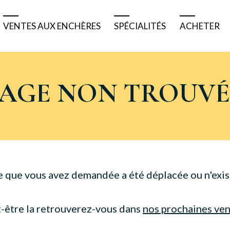
VENTES AUX ENCHÈRES
SPÉCIALITÉS
ACHETER
Résultats
Tableaux bretons
Pourquoi 
Ventes à venir
Tableaux anciens
Comment 
PAGE NON TROUVÉ
Ventes de matériels
Tableaux modernes
Acheter e
Belles enchères
Véhicules de collection
Acheter à
Bijoux et montres
Nautisme
e que vous avez demandée a été déplacée ou n'exist
Numismatique
-être la retrouverez-vous dans
nos prochaines ve