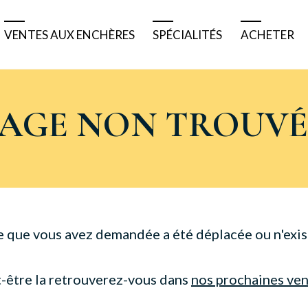
VENTES AUX ENCHÈRES
SPÉCIALITÉS
ACHETER
Résultats
Tableaux bretons
Pourquoi 
Ventes à venir
Tableaux anciens
Comment 
PAGE NON TROUVÉ
Ventes de matériels
Tableaux modernes
Acheter e
Belles enchères
Véhicules de collection
Acheter à
Bijoux et montres
Nautisme
e que vous avez demandée a été déplacée ou n'exist
Numismatique
-être la retrouverez-vous dans
nos prochaines ve