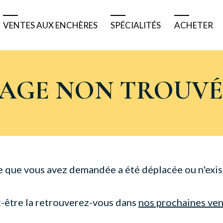
VENTES AUX ENCHÈRES
SPÉCIALITÉS
ACHETER
Résultats
Tableaux bretons
Pourquoi 
Ventes à venir
Tableaux anciens
Comment 
PAGE NON TROUVÉ
Ventes de matériels
Tableaux modernes
Acheter e
Belles enchères
Véhicules de collection
Acheter à
Bijoux et montres
Nautisme
e que vous avez demandée a été déplacée ou n'exist
Numismatique
-être la retrouverez-vous dans
nos prochaines ve